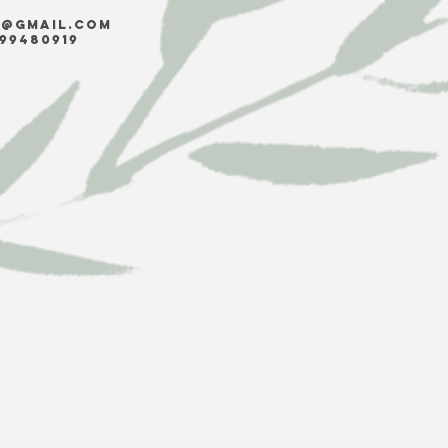
y@gmail.com
 99480919