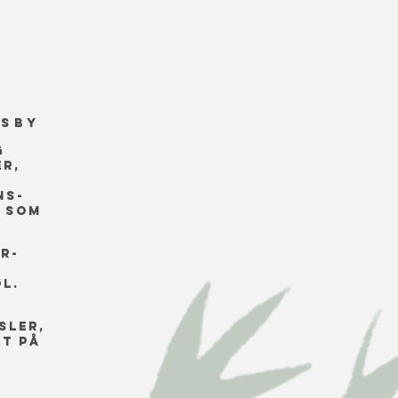
nsby
g
er,
ns-
 som
r-
l.
sler,
kt på