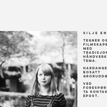
Silje E
tegner o
filmskap
med
tradisjo
håndverk
tema.
Hardange
bosatt
groruddø
Ved
forespør
ta konta
epost.